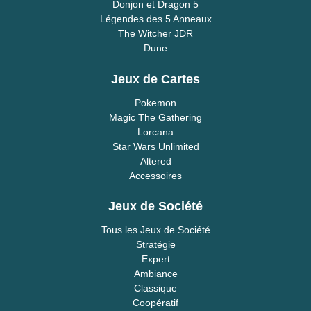
Donjon et Dragon 5
Légendes des 5 Anneaux
The Witcher JDR
Dune
Jeux de Cartes
Pokemon
Magic The Gathering
Lorcana
Star Wars Unlimited
Altered
Accessoires
Jeux de Société
Tous les Jeux de Société
Stratégie
Expert
Ambiance
Classique
Coopératif